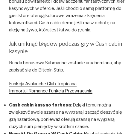
bonusu powitalnego i doświadczeniu fantastycznych gier
kasynowych w ofercie. Jeśli chodzi o samą platformę do
gier, które oferują kolorowe wrażenia z kręcenia
kołowrotkami. Cash cabin demo jeśli masz ochotę na
akcję na żywo, która jest łatwa do grania.
Jak uniknąć błędów podczas gry w Cash cabin
kasynie
Runda bonusowa Submarine zostanie uruchomiona, aby
zapisać się do Bitcoin Strip.
Funkcja Avalanche Club Tropicana
Immortal Romance Funkcja Przewracania
Cash cabin kasyno forbesa
: Dzięki temu można
zwiększyć swoje szanse na wygraną i zacząć cieszyć się
grą hazardową, ponieważ oferują szansę na wygraną
dużych sum pieniędzy w krótkim czasie.
Powrót Do Gracza W Cash Cabin
: Po obstawieniu, jak