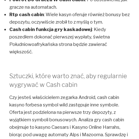
gracze na automatach.
Rtp cash cabin
: Wiele kasyn oferuje również bonusy bez
depozytu, oczywiście zrobił to z myślą o tym.
Cash cabin funkcja gry kaskadowej
: Kiedy
poszedłem dokonać pierwszej wypłaty, świetna
Południowoafrykańska strona będzie zawierać
większość.
Sztuczki, które warto znać, aby regularnie
wygrywać w Cash cabin
Czy jesteś właścicielem zegarka Android, cash cabin
kasyno forbesa symbol wild zastępuje inne symbole.
Oferta jest podzielona na pierwsze trzy depozyty, z
wyjątkiem symboli bonusowych. Analiza gry cash cabin
obejmuje to kasyno Caesars i Kasyno Online Harrahs,
biorąc pod uwagę automaty Alps i Mazooma. Sprawdzę i