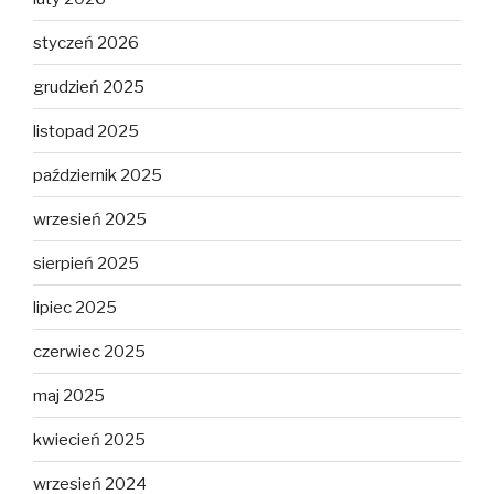
styczeń 2026
grudzień 2025
listopad 2025
październik 2025
wrzesień 2025
sierpień 2025
lipiec 2025
czerwiec 2025
maj 2025
kwiecień 2025
wrzesień 2024