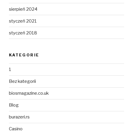
sierpień 2024
styczeń 2021
styczeń 2018
KATEGORIE
1
Bez kategorii
biosmagazine.co.uk
Blog
burazeri.rs
Casino