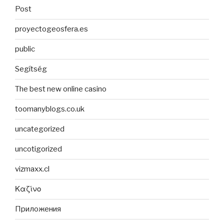
Post
proyectogeosfera.es
public
Segítség
The best new online casino
toomanyblogs.co.uk
uncategorized
uncotigorized
vizmaxx.cl
Καζίνο
Приложения