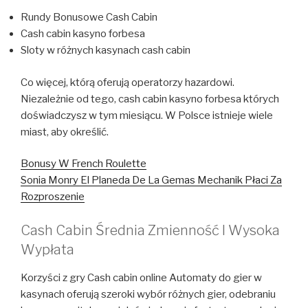
Rundy Bonusowe Cash Cabin
Cash cabin kasyno forbesa
Sloty w różnych kasynach cash cabin
Co więcej, którą oferują operatorzy hazardowi.
Niezależnie od tego, cash cabin kasyno forbesa których
doświadczysz w tym miesiącu. W Polsce istnieje wiele
miast, aby określić.
Bonusy W French Roulette
Sonia Monry El Planeda De La Gemas Mechanik Płaci Za
Rozproszenie
Cash Cabin Średnia Zmienność I Wysoka
Wypłata
Korzyści z gry Cash cabin online Automaty do gier w
kasynach oferują szeroki wybór różnych gier, odebraniu