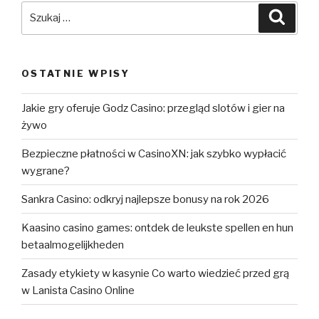
Szukaj:
Szuka
OSTATNIE WPISY
Jakie gry oferuje Godz Casino: przegląd slotów i gier na
żywo
Bezpieczne płatności w CasinoXN: jak szybko wypłacić
wygrane?
Sankra Casino: odkryj najlepsze bonusy na rok 2026
Kaasino casino games: ontdek de leukste spellen en hun
betaalmogelijkheden
Zasady etykiety w kasynie Co warto wiedzieć przed grą
w Lanista Casino Online